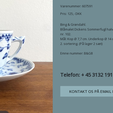
Varenummer: 607591
Pris:
125
,-
DKK
Bing & Grøndahl.
Blåmalet Dickens Sommerfugl ha
nr. 102.
Mål: Kop Ø 7,7 cm. Underkop Ø 14 
2. sortering. (På lager 2 sæt)
Emne nummer: B&G8
Telefon: + 45 3132 19
KONTAKT OS PÅ EMAIL 