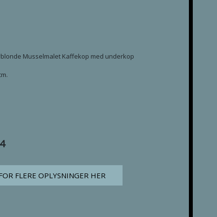
lvblonde Musselmalet Kaffekop med underkop
cm.
14
FOR FLERE OPLYSNINGER HER