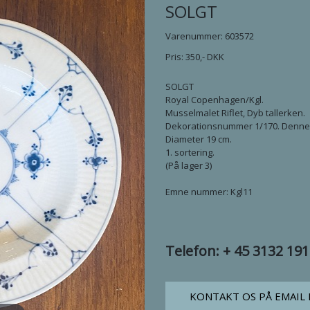
SOLGT
Varenummer: 603572
Pris:
350
,-
DKK
SOLGT
Royal Copenhagen/Kgl.
Musselmalet Riflet, Dyb tallerken.
Dekorationsnummer 1/170. Denne e
Diameter 19 cm.
1. sortering.
(På lager 3)
Emne nummer: Kgl11
Telefon: + 45 3132 19
KONTAKT OS PÅ EMAIL 