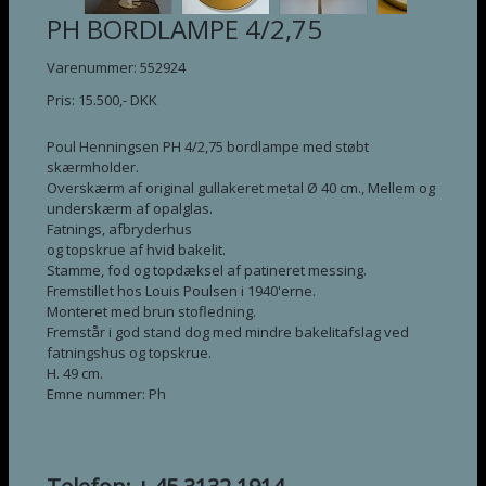
PH BORDLAMPE 4/2,75
Varenummer: 552924
Pris:
15.500
,-
DKK
Poul Henningsen PH 4/2,75 bordlampe med støbt
skærmholder.
Overskærm af original gullakeret metal Ø 40 cm., Mellem og
underskærm af opalglas.
Fatnings, afbryderhus
og topskrue af hvid bakelit.
Stamme, fod og topdæksel af patineret messing.
Fremstillet hos Louis Poulsen i 1940'erne.
Monteret med brun stofledning.
Fremstår i god stand dog med mindre bakelitafslag ved
fatningshus og topskrue.
H. 49 cm.
Emne nummer: Ph